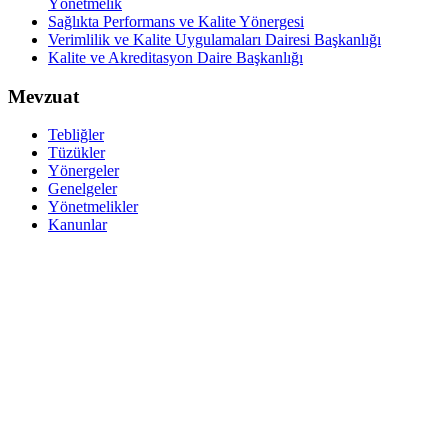
Yönetmelik
Sağlıkta Performans ve Kalite Yönergesi
Verimlilik ve Kalite Uygulamaları Dairesi Başkanlığı
Kalite ve Akreditasyon Daire Başkanlığı
Mevzuat
Tebliğler
Tüzükler
Yönergeler
Genelgeler
Yönetmelikler
Kanunlar