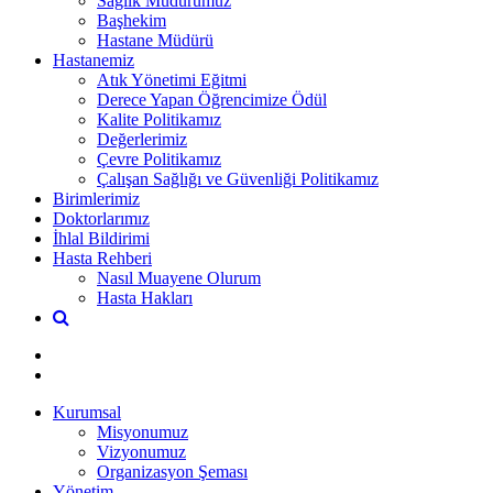
Sağlık Müdürümüz
Başhekim
Hastane Müdürü
Hastanemiz
Atık Yönetimi Eğitmi
Derece Yapan Öğrencimize Ödül
Kalite Politikamız
Değerlerimiz
Çevre Politikamız
Çalışan Sağlığı ve Güvenliği Politikamız
Birimlerimiz
Doktorlarımız
İhlal Bildirimi
Hasta Rehberi
Nasıl Muayene Olurum
Hasta Hakları
Kurumsal
Misyonumuz
Vizyonumuz
Organizasyon Şeması
Yönetim