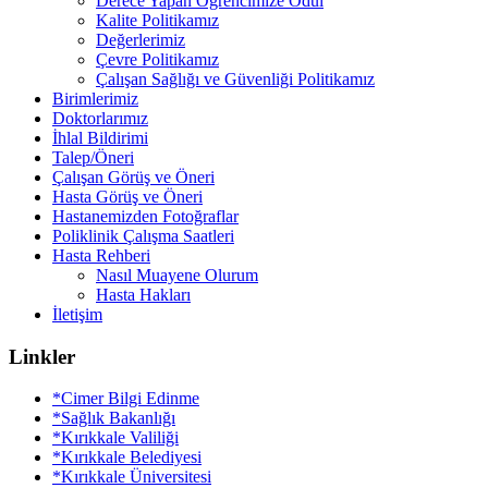
Derece Yapan Öğrencimize Ödül
Kalite Politikamız
Değerlerimiz
Çevre Politikamız
Çalışan Sağlığı ve Güvenliği Politikamız
Birimlerimiz
Doktorlarımız
İhlal Bildirimi
Talep/Öneri
Çalışan Görüş ve Öneri
Hasta Görüş ve Öneri
Hastanemizden Fotoğraflar
Poliklinik Çalışma Saatleri
Hasta Rehberi
Nasıl Muayene Olurum
Hasta Hakları
İletişim
Linkler
*Cimer Bilgi Edinme
*Sağlık Bakanlığı
*Kırıkkale Valiliği
*Kırıkkale Belediyesi
*Kırıkkale Üniversitesi