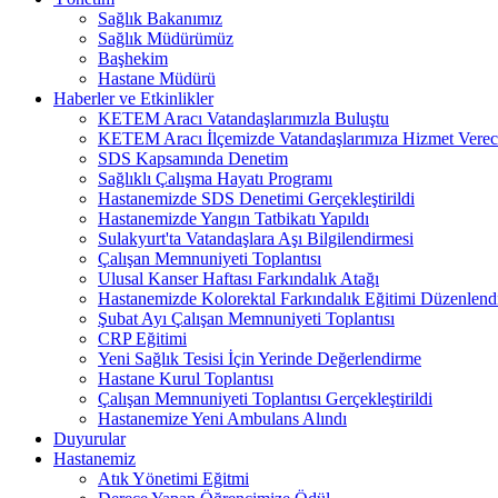
Sağlık Bakanımız
Sağlık Müdürümüz
Başhekim
Hastane Müdürü
Haberler ve Etkinlikler
KETEM Aracı Vatandaşlarımızla Buluştu
KETEM Aracı İlçemizde Vatandaşlarımıza Hizmet Vere
SDS Kapsamında Denetim
Sağlıklı Çalışma Hayatı Programı
Hastanemizde SDS Denetimi Gerçekleştirildi
Hastanemizde Yangın Tatbikatı Yapıldı
Sulakyurt'ta Vatandaşlara Aşı Bilgilendirmesi
Çalışan Memnuniyeti Toplantısı
Ulusal Kanser Haftası Farkındalık Atağı
Hastanemizde Kolorektal Farkındalık Eğitimi Düzenlend
Şubat Ayı Çalışan Memnuniyeti Toplantısı
CRP Eğitimi
Yeni Sağlık Tesisi İçin Yerinde Değerlendirme
Hastane Kurul Toplantısı
Çalışan Memnuniyeti Toplantısı Gerçekleştirildi
Hastanemize Yeni Ambulans Alındı
Duyurular
Hastanemiz
Atık Yönetimi Eğitmi