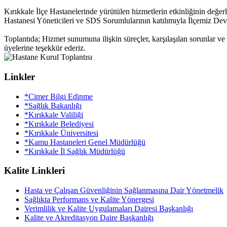
Kırıkkale İlçe Hastanelerinde yürütülen hizmetlerin etkinliğinin değe
Hastanesi Yöneticileri ve SDS Sorumlularının katılımıyla İlçemiz Devl
Toplantıda; Hizmet sunumuna ilişkin süreçler, karşılaşılan sorunlar ve
üyelerine teşekkür ederiz.
Linkler
*Cimer Bilgi Edinme
*Sağlık Bakanlığı
*Kırıkkale Valiliği
*Kırıkkale Belediyesi
*Kırıkkale Üniversitesi
*Kamu Hastaneleri Genel Müdürlüğü
*Kırıkkale İl Sağlık Müdürlüğü
Kalite Linkleri
Hasta ve Çalışan Güvenliğinin Sağlanmasına Dair Yönetmelik
Sağlıkta Performans ve Kalite Yönergesi
Verimlilik ve Kalite Uygulamaları Dairesi Başkanlığı
Kalite ve Akreditasyon Daire Başkanlığı